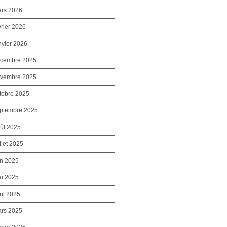
rs 2026
vrier 2026
nvier 2026
cembre 2025
vembre 2025
tobre 2025
ptembre 2025
ût 2025
illet 2025
in 2025
i 2025
ril 2025
rs 2025