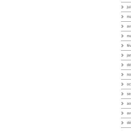
ju
ma
av
ma
fé
ja
dé
no
oc
se
ao
av
dé