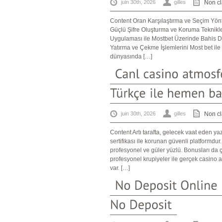
juin 30th, 2026
gilles
Non c
Content Oran Karşılaştırma ve Seçim Yönt
Güçlü Şifre Oluşturma ve Koruma Teknikle
Uygulaması ile Mostbet Üzerinde Bahis De
Yatırma ve Çekme İşlemlerini Most bet ile
dünyasında […]
juin 30th, 2026
gilles
Non c
Content Artı tarafta, gelecek vaat eden ya
sertifikası ile korunan güvenli platformd
profesyonel ve güler yüzlü. Bonusları da 
profesyonel krupiyeler ile gerçek casino 
var. […]