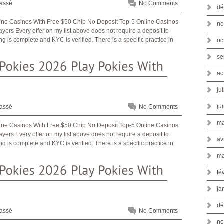
lassé
No Comments
dé
ine Casinos With Free $50 Chip No Deposit Top-5 Online Casinos
no
ers Every offer on my list above does not require a deposit to
is complete and KYC is verified. There is a specific practice in
oc
se
ao
ju
ju
lassé
No Comments
ma
ine Casinos With Free $50 Chip No Deposit Top-5 Online Casinos
ers Every offer on my list above does not require a deposit to
av
is complete and KYC is verified. There is a specific practice in
ma
fé
ja
dé
lassé
No Comments
no