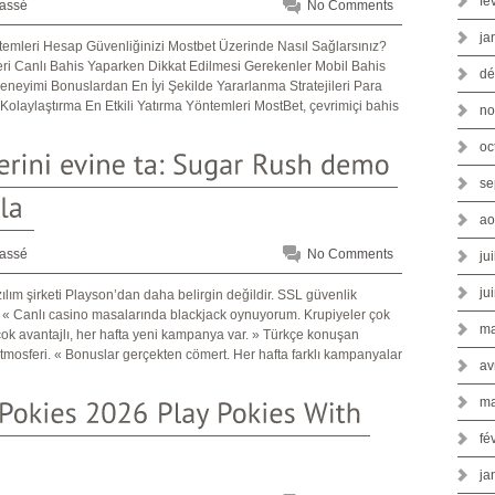
fé
lassé
No Comments
ja
emleri Hesap Güvenliğinizi Mostbet Üzerinde Nasıl Sağlarsınız?
ri Canlı Bahis Yaparken Dikkat Edilmesi Gerekenler Mobil Bahis
dé
neyimi Bonuslardan En İyi Şekilde Yararlanma Stratejileri Para
 Kolaylaştırma En Etkili Yatırma Yöntemleri MostBet, çevrimiçi bahis
no
oc
se
ao
lassé
No Comments
ju
ju
zılım şirketi Playson’dan daha belirgin değildir. SSL güvenlik
ur. « Canlı casino masalarında blackjack oynuyorum. Krupiyeler çok
ma
çok avantajlı, her hafta yeni kampanya var. » Türkçe konuşan
atmosferi. « Bonuslar gerçekten cömert. Her hafta farklı kampanyalar
av
ma
fé
ja