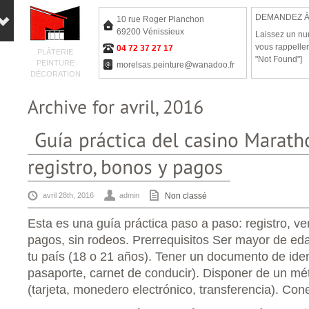
DEMANDEZ 
10 rue Roger Planchon
69200 Vénissieux
Laissez un nu
vous rappeller
04 72 37 27 17
PLÂTERIE
"Not Found"]
PEINTURE
morelsas.peinture@wanadoo.fr
DÉCORATION
avril 28th, 2016
admin
Non classé
Esta es una guía práctica paso a paso: registro, ver
pagos, sin rodeos. Prerrequisitos Ser mayor de ed
tu país (18 o 21 años). Tener un documento de iden
pasaporte, carnet de conducir). Disponer de un m
(tarjeta, monedero electrónico, transferencia). Con