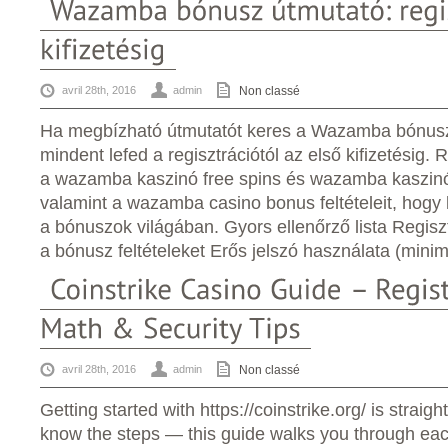
avril 28th, 2016
admin
Non classé
Ha megbízható útmutatót keres a Wazamba bónusz 
mindent lefed a regisztrációtól az első kifizetésig.
a wazamba kaszinó free spins és wazamba kaszinó
valamint a wazamba casino bonus feltételeit, hogy
a bónuszok világában. Gyors ellenőrző lista Regiszt
a bónusz feltételeket Erős jelszó használata (min
avril 28th, 2016
admin
Non classé
Getting started with https://coinstrike.org/ is strai
know the steps — this guide walks you through ea