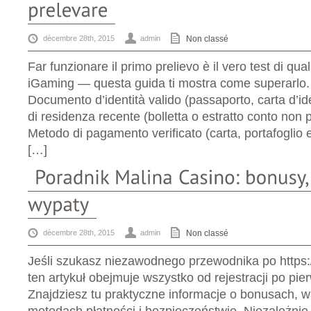
décembre 28th, 2015
admin
Non classé
Far funzionare il primo prelievo è il vero test di qua
iGaming — questa guida ti mostra come superarlo.
Documento d’identità valido (passaporto, carta d’id
di residenza recente (bolletta o estratto conto non 
Metodo di pagamento verificato (carta, portafoglio e
[…]
décembre 28th, 2015
admin
Non classé
Jeśli szukasz niezawodnego przewodnika po https:/
ten artykuł obejmuje wszystko od rejestracji po pie
Znajdziesz tu praktyczne informacje o bonusach, 
metodach płatności i bezpieczeństwie. Niezależnie 