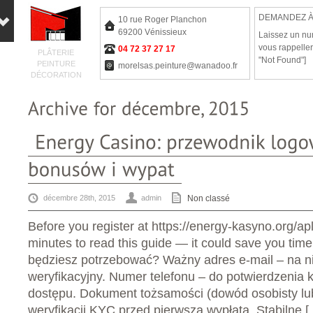
DEMANDEZ 
10 rue Roger Planchon
69200 Vénissieux
Laissez un nu
vous rappeller
04 72 37 27 17
PLÂTERIE
"Not Found"]
PEINTURE
morelsas.peinture@wanadoo.fr
DÉCORATION
décembre 28th, 2015
admin
Non classé
Before you register at https://energy-kasyno.org/apli
minutes to read this guide — it could save you ti
będziesz potrzebować? Ważny adres e-mail – na nie
weryfikacyjny. Numer telefonu – do potwierdzenia 
dostępu. Dokument tożsamości (dowód osobisty lub
weryfikacji KYC przed pierwszą wypłatą. Stabilne 