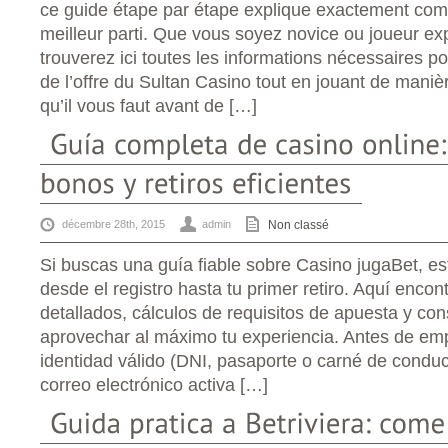
ce guide étape par étape explique exactement comm
meilleur parti. Que vous soyez novice ou joueur e
trouverez ici toutes les informations nécessaires po
de l’offre du Sultan Casino tout en jouant de mani
qu’il vous faut avant de […]
décembre 28th, 2015
admin
Non classé
Si buscas una guía fiable sobre Casino jugaBet, est
desde el registro hasta tu primer retiro. Aquí enco
detallados, cálculos de requisitos de apuesta y con
aprovechar al máximo tu experiencia. Antes de e
identidad válido (DNI, pasaporte o carné de conduci
correo electrónico activa […]