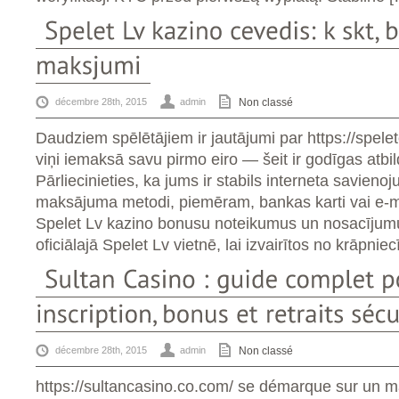
décembre 28th, 2015
admin
Non classé
Daudziem spēlētājiem ir jautājumi par https://spele
viņi iemaksā savu pirmo eiro — šeit ir godīgas atb
Pārliecinieties, ka jums ir stabils interneta savienoj
maksājuma metodi, piemēram, bankas karti vai e-ma
Spelet Lv kazino bonusu noteikumus un nosacījumus.
oficiālajā Spelet Lv vietnē, lai izvairītos no krāpni
décembre 28th, 2015
admin
Non classé
https://sultancasino.co.com/ se démarque sur un ma