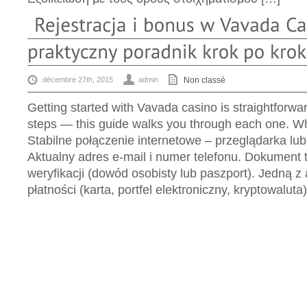
décembre 27th, 2015
admin
Non classé
Getting started with Vavada casino is straightforw
steps — this guide walks you through each one. W
Stabilne połączenie internetowe – przeglądarka lu
Aktualny adres e-mail i numer telefonu. Dokument
weryfikacji (dowód osobisty lub paszport). Jedną
płatności (karta, portfel elektroniczny, kryptowaluta