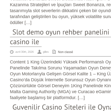
Kazanma Stratejileri ve İpuçları Sweet Bonanza, ren
tasarımıyla slot severlerin dikkatini çeken bir oyun
tarafından geliştirilen bu oyun, yüksek volatilite s
ödüller […]
avril 30th, 2026
gilles
Non classé
Content 1 King Üzerindeki Yüksek Performanslı O
Panelinde Takılma Sorunu Yaşamadan Oyun Deney
Oyun Motorlarıyla Gelişen Görsel Kalite 1 – King 
Casino’da Düşük İnternetle Sorunsuz Oyun Oynan
Çözünürlükte Görsel Deneyim 1King Panelinde King
Malta Gaming Authority (MGA) ve Curacao eGaming
faaliyete başlamış bir platformdur. […]