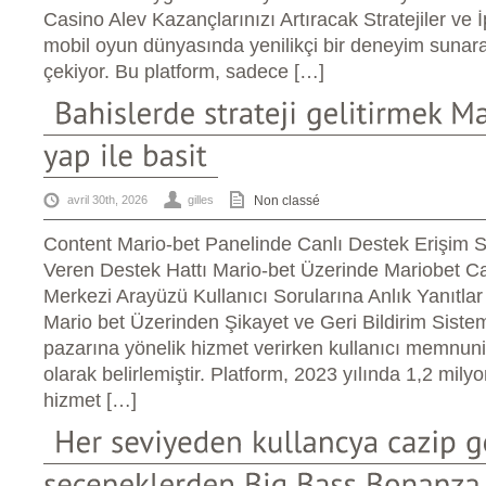
Casino Alev Kazançlarınızı Artıracak Stratejiler ve 
mobil oyun dünyasında yenilikçi bir deneyim sunarak
çekiyor. Bu platform, sadece […]
avril 30th, 2026
gilles
Non classé
Content Mario-bet Panelinde Canlı Destek Erişim S
Veren Destek Hattı Mario-bet Üzerinde Mariobet C
Merkezi Arayüzü Kullanıcı Sorularına Anlık Yanıtla
Mario bet Üzerinden Şikayet ve Geri Bildirim Sistem
pazarına yönelik hizmet verirken kullanıcı memnuniy
olarak belirlemiştir. Platform, 2023 yılında 1,2 milyo
hizmet […]