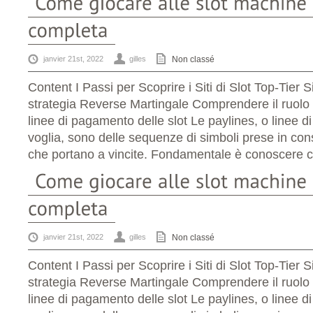
janvier 21st, 2022
gilles
Non classé
Content I Passi per Scoprire i Siti di Slot Top-Tier 
strategia Reverse Martingale Comprendere il ruolo e 
linee di pagamento delle slot Le paylines, o linee d
voglia, sono delle sequenze di simboli prese in con
che portano a vincite. Fondamentale è conoscere 
janvier 21st, 2022
gilles
Non classé
Content I Passi per Scoprire i Siti di Slot Top-Tier 
strategia Reverse Martingale Comprendere il ruolo e 
linee di pagamento delle slot Le paylines, o linee d