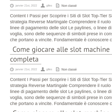
janvier 21st, 2022
gilles
Non classé
Content I Passi per Scoprire i Siti di Slot Top-Tier 
strategia Reverse Martingale Comprendere il ruolo e 
linee di pagamento delle slot Le paylines, o linee d
voglia, sono delle sequenze di simboli prese in con
che portano a vincite. Fondamentale è conoscere 
janvier 21st, 2022
gilles
Non classé
Content I Passi per Scoprire i Siti di Slot Top-Tier 
strategia Reverse Martingale Comprendere il ruolo e 
linee di pagamento delle slot Le paylines, o linee d
voglia, sono delle sequenze di simboli prese in con
che portano a vincite. Fondamentale è conoscere 