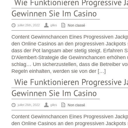
juillet 26th, 2022
gilles
Non classé
Content Gewinnchancen Eines Progressiven Jackp
den Online Casinos an den progressiven Jackpots s
dass der Pot langsam aber stetig steigt. Erfahren S
D'Alembert-Strategie die Gewinnchancen erhöhen
schlag… Um sicherzustellen, dass die Betreiber vo
Regeln einhalten, werden sie von der […]
juillet 26th, 2022
gilles
Non classé
Content Gewinnchancen Eines Progressiven Jackp
den Online Casinos an den progressiven Jackpots s