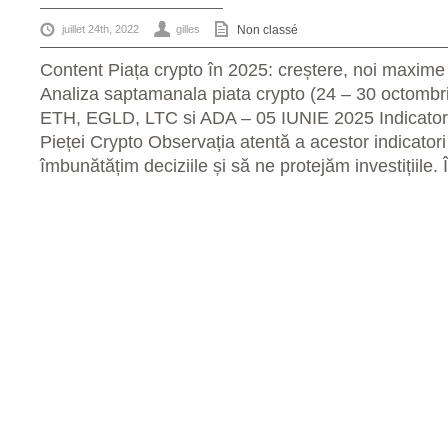
juillet 24th, 2022
gilles
Non classé
Content Piața crypto în 2025: creștere, noi maxime 
Analiza saptamanala piata crypto (24 – 30 octombr
ETH, EGLD, LTC si ADA – 05 IUNIE 2025 Indicatori 
Pieței Crypto Observația atentă a acestor indicatori
îmbunătățim deciziile și să ne protejăm investițiile. 