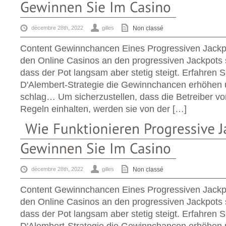
décembre 28th, 2022
gilles
Non classé
Content Gewinnchancen Eines Progressiven Jackp
den Online Casinos an den progressiven Jackpots s
dass der Pot langsam aber stetig steigt. Erfahren S
D'Alembert-Strategie die Gewinnchancen erhöhen
schlag… Um sicherzustellen, dass die Betreiber vo
Regeln einhalten, werden sie von der […]
décembre 28th, 2022
gilles
Non classé
Content Gewinnchancen Eines Progressiven Jackp
den Online Casinos an den progressiven Jackpots s
dass der Pot langsam aber stetig steigt. Erfahren S
D'Alembert-Strategie die Gewinnchancen erhöhen