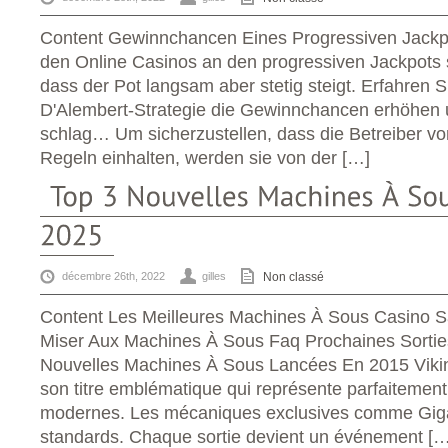
Content Gewinnchancen Eines Progressiven Jackp
den Online Casinos an den progressiven Jackpots s
dass der Pot langsam aber stetig steigt. Erfahren S
D'Alembert-Strategie die Gewinnchancen erhöhen
schlag… Um sicherzustellen, dass die Betreiber vo
Regeln einhalten, werden sie von der […]
décembre 26th, 2022
gilles
Non classé
Content Les Meilleures Machines À Sous Casino 
Miser Aux Machines À Sous Faq Prochaines Sorti
Nouvelles Machines À Sous Lancées En 2015 Viki
son titre emblématique qui représente parfaitemen
modernes. Les mécaniques exclusives comme GigaB
standards. Chaque sortie devient un événement […