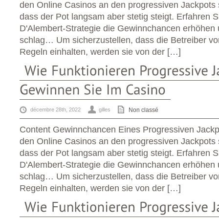
den Online Casinos an den progressiven Jackpots s
dass der Pot langsam aber stetig steigt. Erfahren S
D'Alembert-Strategie die Gewinnchancen erhöhen
schlag… Um sicherzustellen, dass die Betreiber vo
Regeln einhalten, werden sie von der […]
décembre 28th, 2022
gilles
Non classé
Content Gewinnchancen Eines Progressiven Jackp
den Online Casinos an den progressiven Jackpots s
dass der Pot langsam aber stetig steigt. Erfahren S
D'Alembert-Strategie die Gewinnchancen erhöhen
schlag… Um sicherzustellen, dass die Betreiber vo
Regeln einhalten, werden sie von der […]