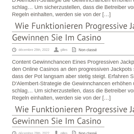
schlag… Um sicherzustellen, dass die Betreiber vo
Regeln einhalten, werden sie von der […]
décembre 28th, 2022
gilles
Non classé
Content Gewinnchancen Eines Progressiven Jackp
den Online Casinos an den progressiven Jackpots s
dass der Pot langsam aber stetig steigt. Erfahren S
D'Alembert-Strategie die Gewinnchancen erhöhen
schlag… Um sicherzustellen, dass die Betreiber vo
Regeln einhalten, werden sie von der […]
décembre 28th, 2022
gilles
Non classé