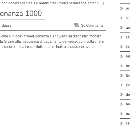
r ou non de vos attentes. Le bonus gratuit vous permet également […]
oc
se
 classé
No Comments
ao
 Come si gioca? Sweet Bonanza Candyland su dispositivi mobili?
ju
à Grazie alla meccanica di pagamento del gioco, ogni volta che si
i sono eliminati e sostituiti da altri. Inoltre si possono avere
ju
ma
ma
fé
ja
dé
no
oc
se