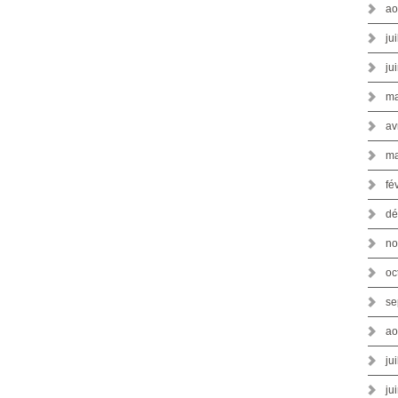
ao
ju
ju
ma
av
ma
fé
dé
no
oc
se
ao
ju
ju