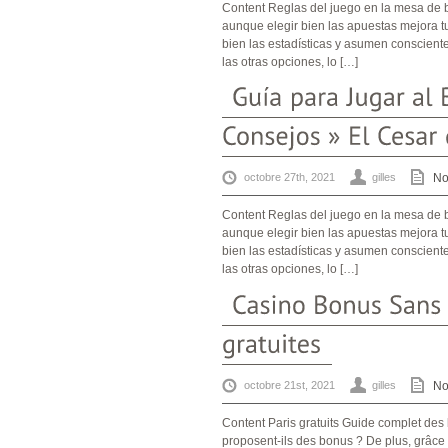
Content Reglas del juego en la mesa de b
aunque elegir bien las apuestas mejora t
bien las estadísticas y asumen conscient
las otras opciones, lo […]
octobre 27th, 2021
gilles
No
Content Reglas del juego en la mesa de b
aunque elegir bien las apuestas mejora t
bien las estadísticas y asumen conscient
las otras opciones, lo […]
octobre 21st, 2021
gilles
No
Content Paris gratuits Guide complet des
proposent-ils des bonus ? De plus, grâce