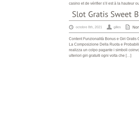
casino et de vérifier s’il est à la hauteu
octobre 8th, 2021
gilles
Non
Content Funzionalità Bonus e Giri Gratis
La Composizione Della Ruota e Probabilit
realizza un colpo pagante i simboli coinvolt
ulteriori giri gratuiti ogni volta che […]