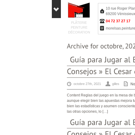
10 rue Roger Pla
69200 Vénissieu
04 72 37 27 17
PLÂTERIE
PEINTURE
morelsas.peintu
DÉCORATION
octobre 27th, 2021
gilles
No
Content Reglas del juego en la mesa de b
aunque elegir bien las apuestas mejora t
bien las estadísticas y asumen conscient
las otras opciones, lo […]