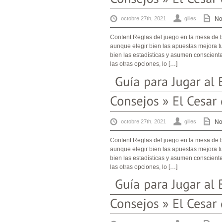
octobre 27th, 2021
gilles
No
Content Reglas del juego en la mesa de b
aunque elegir bien las apuestas mejora t
bien las estadísticas y asumen conscient
las otras opciones, lo […]
octobre 27th, 2021
gilles
No
Content Reglas del juego en la mesa de b
aunque elegir bien las apuestas mejora t
bien las estadísticas y asumen conscient
las otras opciones, lo […]