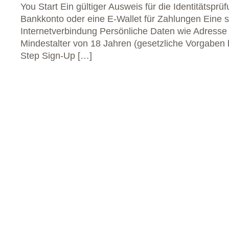
You Start Ein gültiger Ausweis für die Identitätspr
Bankkonto oder eine E-Wallet für Zahlungen Eine s
Internetverbindung Persönliche Daten wie Adress
Mindestalter von 18 Jahren (gesetzliche Vorgaben
Step Sign-Up […]