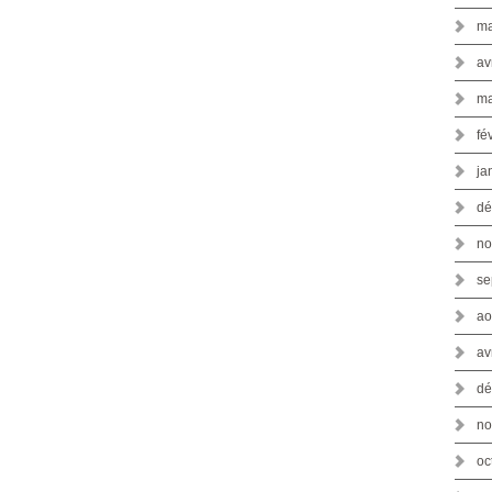
ma
av
ma
fé
ja
dé
no
se
ao
av
dé
no
oc