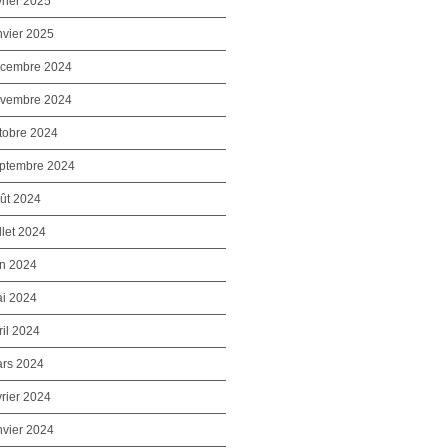
vrier 2025
nvier 2025
cembre 2024
vembre 2024
tobre 2024
ptembre 2024
ût 2024
illet 2024
in 2024
i 2024
ril 2024
rs 2024
vrier 2024
nvier 2024