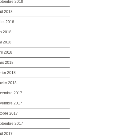
ptembre 2018
ût 2018
illet 2018
in 2018
i 2018
ril 2018
rs 2018
vrier 2018
nvier 2018
cembre 2017
vembre 2017
tobre 2017
ptembre 2017
ût 2017