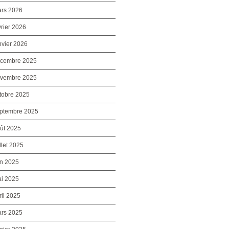
rs 2026
vrier 2026
nvier 2026
cembre 2025
vembre 2025
tobre 2025
ptembre 2025
ût 2025
illet 2025
in 2025
i 2025
ril 2025
rs 2025