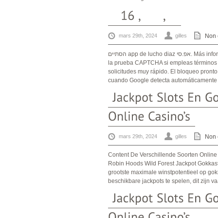
mars 29th, 2024
gilles
Non 
הסתיים app de lucho diaz אפ.סי. Más informaciónEn algunas ocasiones, es posible que te soliciten resolver
la prueba CAPTCHA si empleas términos a
solicitudes muy rápido. El bloqueo pront
cuando Google detecta automáticamente la
mars 29th, 2024
gilles
Non 
Content De Verschillende Soorten Online
Robin Hoods Wild Forest Jackpot Gokkast
grootste maximale winstpotentieel op gok
beschikbare jackpots te spelen, dit zijn 