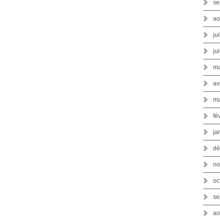
se
ao
ju
ju
ma
av
ma
fé
ja
dé
no
oc
se
ao