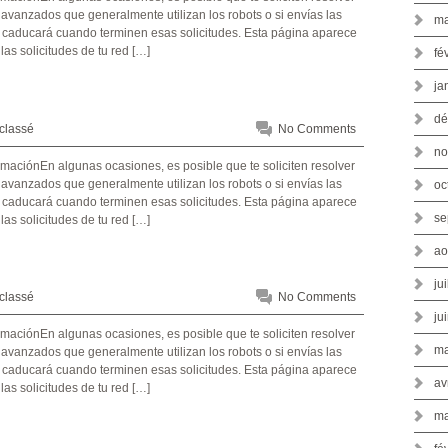
vanzados que generalmente utilizan los robots o si envías las
ma
o caducará cuando terminen esas solicitudes. Esta página aparece
s solicitudes de tu red […]
fé
ja
dé
classé
No Comments
no
vanzados que generalmente utilizan los robots o si envías las
oc
o caducará cuando terminen esas solicitudes. Esta página aparece
se
s solicitudes de tu red […]
ao
ju
classé
No Comments
ju
ma
vanzados que generalmente utilizan los robots o si envías las
o caducará cuando terminen esas solicitudes. Esta página aparece
av
s solicitudes de tu red […]
ma