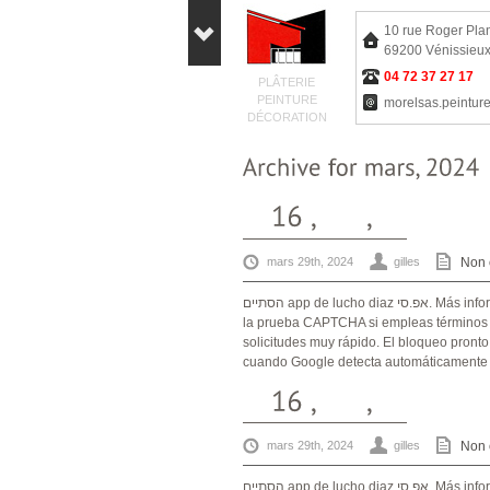
10 rue Roger Pla
69200 Vénissieu
04 72 37 27 17
PLÂTERIE
PEINTURE
morelsas.peintu
DÉCORATION
mars 29th, 2024
gilles
Non 
הסתיים app de lucho diaz אפ.סי. Más informaciónEn algunas ocasiones, es posible que te soliciten resolver
la prueba CAPTCHA si empleas términos a
solicitudes muy rápido. El bloqueo pront
cuando Google detecta automáticamente la
mars 29th, 2024
gilles
Non 
הסתיים app de lucho diaz אפ.סי. Más informaciónEn algunas ocasiones, es posible que te soliciten resolver