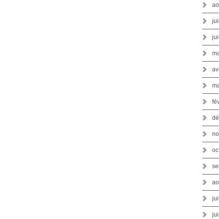
ao
ju
ju
ma
av
ma
fé
dé
no
oc
se
ao
ju
ju