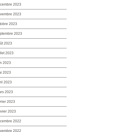
cembre 2023
vembre 2023
tobre 2023
ptembre 2023
ût 2023
illet 2023
in 2023
i 2023
ril 2023
rs 2023
vrier 2023
nvier 2023
cembre 2022
vembre 2022