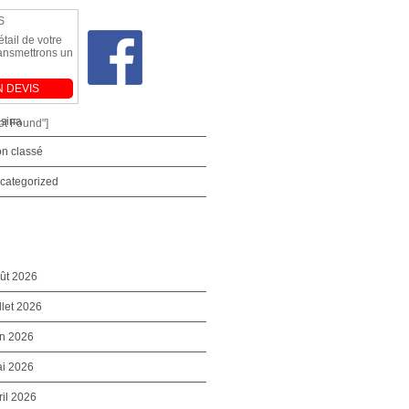
S
tail de votre
ransmettrons un
Без рубрики
 DEVIS
sina
ot Found"]
n classé
categorized
ût 2026
illet 2026
in 2026
i 2026
ril 2026