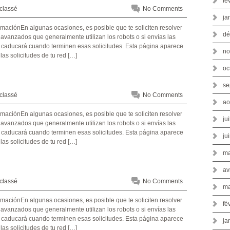
fé
classé
No Comments
ja
dé
vanzados que generalmente utilizan los robots o si envías las
o caducará cuando terminen esas solicitudes. Esta página aparece
no
s solicitudes de tu red […]
oc
se
classé
No Comments
ao
ju
vanzados que generalmente utilizan los robots o si envías las
o caducará cuando terminen esas solicitudes. Esta página aparece
ju
s solicitudes de tu red […]
ma
av
classé
No Comments
ma
fé
vanzados que generalmente utilizan los robots o si envías las
o caducará cuando terminen esas solicitudes. Esta página aparece
ja
s solicitudes de tu red […]