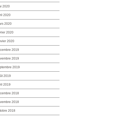
i 2020
ril 2020
rs 2020
vrier 2020
nvier 2020
cembre 2019
vembre 2019
ptembre 2019
ût 2019
ril 2019
cembre 2018
vembre 2018
tobre 2018