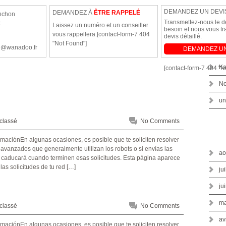
DEMANDEZ UN DEVI
DEMANDEZ À
ÊTRE RAPPELÉ
nchon
Transmettez-nous le dé
x
Laissez un numéro et un conseiller
besoin et nous vous t
! 
vous rappellera.[contact-form-7 404
devis détaillé.
"Not Found"]
re@wanadoo.fr
DEMANDEZ UN
1
Ka
[contact-form-7 404 "N
No
un
classé
No Comments
vanzados que generalmente utilizan los robots o si envías las
ao
o caducará cuando terminen esas solicitudes. Esta página aparece
s solicitudes de tu red […]
ju
ju
ma
classé
No Comments
av