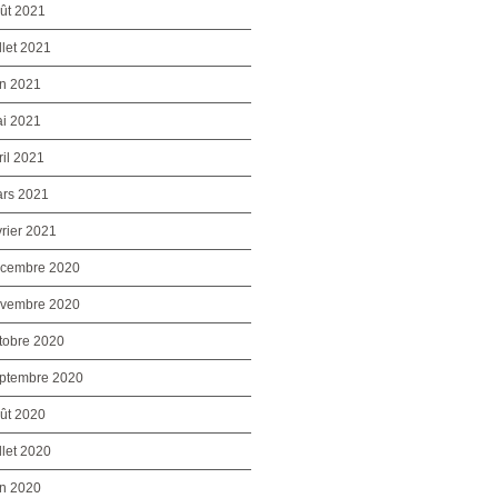
ût 2021
illet 2021
in 2021
i 2021
ril 2021
rs 2021
vrier 2021
cembre 2020
vembre 2020
tobre 2020
ptembre 2020
ût 2020
illet 2020
in 2020