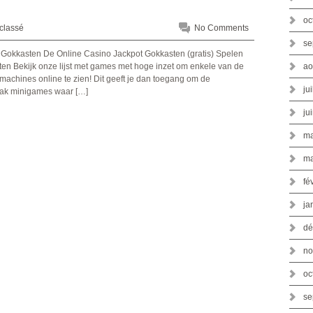
oc
classé
No Comments
se
 Gokkasten De Online Casino Jackpot Gokkasten (gratis) Spelen
ao
en Bekijk onze lijst met games met hoge inzet om enkele van de
machines online te zien! Dit geeft je dan toegang om de
ju
vaak minigames waar […]
ju
ma
ma
fé
ja
dé
no
oc
se