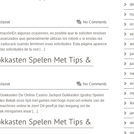
dé
no
classé
No Comments
oc
se
vanzados que generalmente utilizan los robots o si envías las
o caducará cuando terminen esas solicitudes. Esta página aparece
ao
s solicitudes de tu red […]
ju
ju
ma
av
classé
No Comments
ma
 Gokkasten De Online Casino Jackpot Gokkasten (gratis) Spelen
en Bekijk onze lijst met games met hoge inzet om enkele van de
fé
machines online te zien! Dit geeft je dan toegang om de
vaak minigames waar […]
ja
dé
no