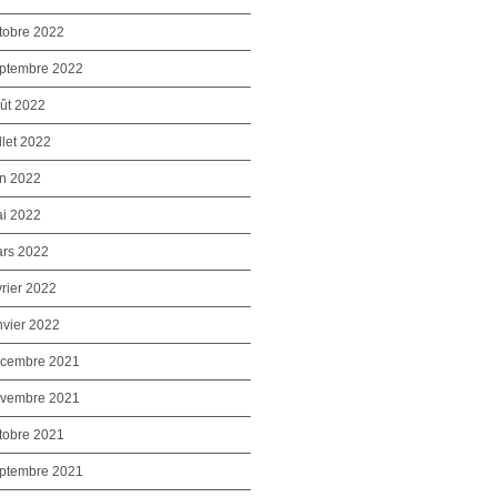
tobre 2022
ptembre 2022
ût 2022
illet 2022
in 2022
i 2022
rs 2022
vrier 2022
nvier 2022
cembre 2021
vembre 2021
tobre 2021
ptembre 2021