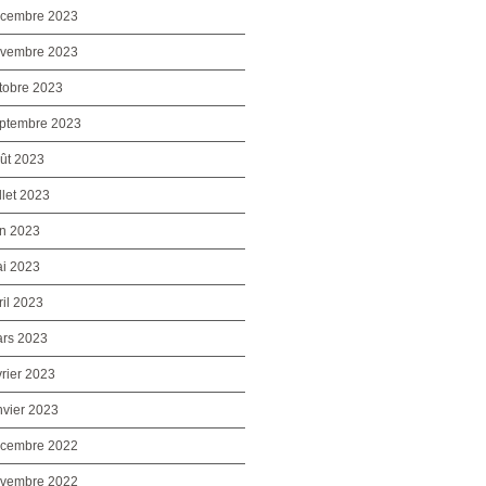
cembre 2023
vembre 2023
tobre 2023
ptembre 2023
ût 2023
illet 2023
in 2023
i 2023
ril 2023
rs 2023
vrier 2023
nvier 2023
cembre 2022
vembre 2022