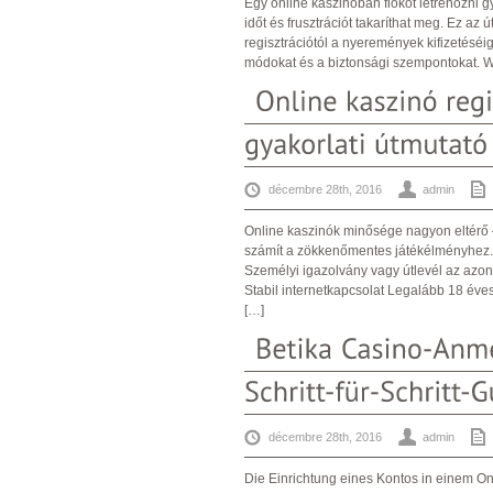
Egy online kaszinóban fiókot létrehozni g
időt és frusztrációt takaríthat meg. Ez a
regisztrációtól a nyeremények kifizetéséi
módokat és a biztonsági szempontokat. Wh
décembre 28th, 2016
admin
Online kaszinók minősége nagyon eltérő – 
számít a zökkenőmentes játékélményhez.
Személyi igazolvány vagy útlevél az azono
Stabil internetkapcsolat Legalább 18 éve
[…]
décembre 28th, 2016
admin
Die Einrichtung eines Kontos in einem On