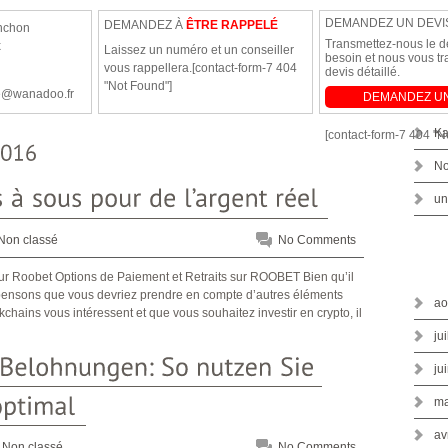
DEMANDEZ UN DEVI
DEMANDEZ À
ÊTRE RAPPELÉ
nchon
Transmettez-nous le dé
x
Laissez un numéro et un conseiller
besoin et nous vous t
! 
vous rappellera.[contact-form-7 404
devis détaillé.
"Not Found"]
re@wanadoo.fr
DEMANDEZ UN
1
Ka
[contact-form-7 404 "N
No
un
Non classé
No Comments
r Roobet Options de Paiement et Retraits sur ROOBET Bien qu’il
s pensons que vous devriez prendre en compte d’autres éléments
ao
ckchains vous intéressent et que vous souhaitez investir en crypto, il
ju
ju
ma
av
Non classé
No Comments