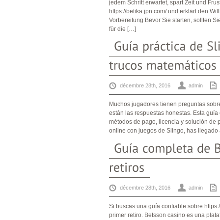
jedem Schritt erwartet, spart Zeit und Frus
https://betika.jpn.com/ und erklärt den 
Vorbereitung Bevor Sie starten, sollten 
für die […]
décembre 28th, 2016
admin
Muchos jugadores tienen preguntas sobre 
están las respuestas honestas. Esta guía
métodos de pago, licencia y solución de
online con juegos de Slingo, has llegado 
décembre 28th, 2016
admin
Si buscas una guía confiable sobre https:/
primer retiro. Betsson casino es una plat