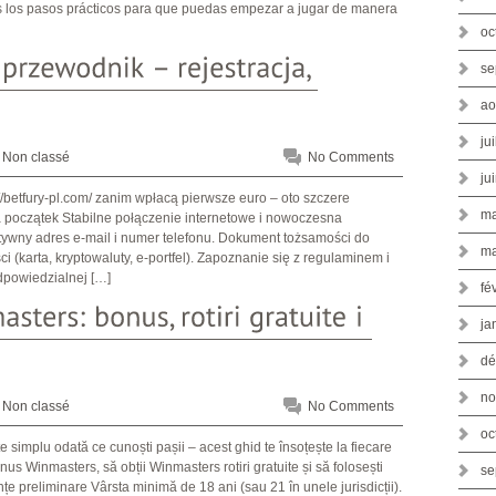
os los pasos prácticos para que puedas empezar a jugar de manera
oc
se
ao
ju
Non classé
No Comments
ju
//betfury-pl.com/ zanim wpłacą pierwsze euro – oto szczere
ma
 początek Stabilne połączenie internetowe i nowoczesna
ktywny adres e-mail i numer telefonu. Dokument tożsamości do
ma
 (karta, kryptowaluty, e-portfel). Zapoznanie się z regulaminem i
dpowiedzialnej […]
fé
ja
dé
no
Non classé
No Comments
oc
e simplu odată ce cunoști pașii – acest ghid te însoțește la fiecare
us Winmasters, să obții Winmasters rotiri gratuite și să folosești
se
e preliminare Vârsta minimă de 18 ani (sau 21 în unele jurisdicții).