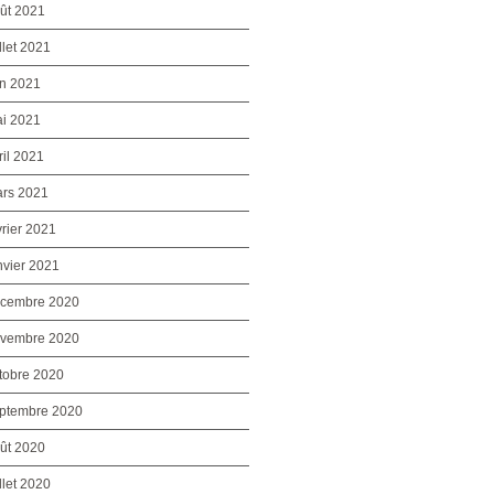
ût 2021
illet 2021
in 2021
i 2021
ril 2021
rs 2021
vrier 2021
nvier 2021
cembre 2020
vembre 2020
tobre 2020
ptembre 2020
ût 2020
illet 2020