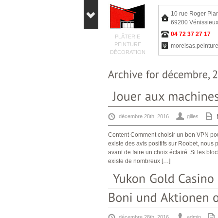
10 rue Roger Pla
69200 Vénissieu
04 72 37 27 17
PLÂTERIE
PEINTURE
morelsas.peintu
DÉCORATION
décembre 28th, 2016
gilles
Content Comment choisir un bon VPN pou
existe des avis positifs sur Roobet, nou
avant de faire un choix éclairé. Si les blo
existe de nombreux […]
décembre 28th, 2016
admin