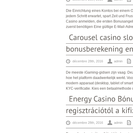
Die Einrichtung eines Kontos bei einem O
jedem Schritt erwartet, spart Zeit und Fr
Casino anmelden, die ersten Bonusangebo
zuerst benötigen Eine gültige E‑Mail-Adre
décembre 28th, 2016
admin
De meeste iGaming-gidsen zijn vaag. Deze 
hoe het platform daadwerkelijk werkt. Voo
modern apparaat (desktop, tablet of smart
KYC-verificatie. Kies een betaalmethode di
décembre 28th, 2016
admin